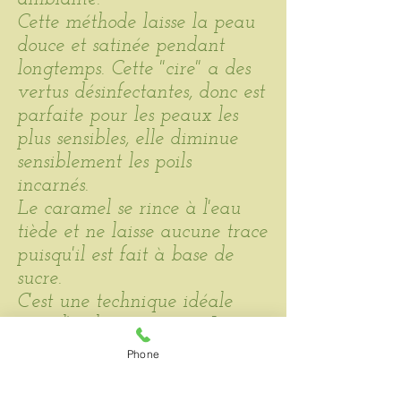
Cette méthode laisse la peau
douce et satinée pendant
longtemps. Cette "cire" a des
vertus désinfectantes, donc est
parfaite pour les peaux les
plus sensibles, elle diminue
sensiblement les poils
incarnés.
Le caramel se rince à l'eau
tiède et ne laisse aucune trace
puisqu'il est fait à base de
sucre.
C'est une technique idéale
pour l'épilation intime. Je
l'utilise aussi bien pour les
Phone
femmes que pour les hommes.