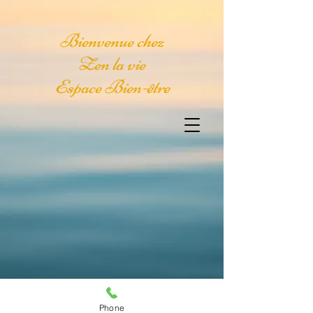
Bienvenue chez
Zen la vie
Espace Bien-être
Zen la vie
Phone